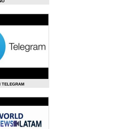
ÑO
N TELEGRAM