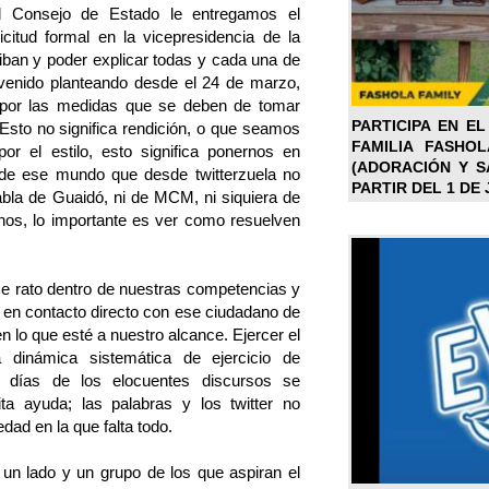
l Consejo de Estado le entregamos el
citud formal en la vicepresidencia de la
iban y poder explicar todas y cada una de
venido planteando desde el 24 de marzo,
por las medidas que se deben de tomar
PARTICIPA EN EL
 Esto no significa rendición, o que seamos
FAMILIA FASHO
por el estilo, esto significa ponernos en
(ADORACIÓN Y SA
r de ese mundo que desde twitterzuela no
PARTIR DEL 1 DE 
bla de Guaidó, ni de MCM, ni siquiera de
os, lo importante es ver como resuelven
ce rato dentro de nuestras competencias y
 en contacto directo con ese ciudadano de
n lo que esté a nuestro alcance. Ejercer el
a dinámica sistemática de ejercicio de
s días de los elocuentes discursos se
ta ayuda; las palabras y los twitter no
dad en la que falta todo.
un lado y un grupo de los que aspiran el