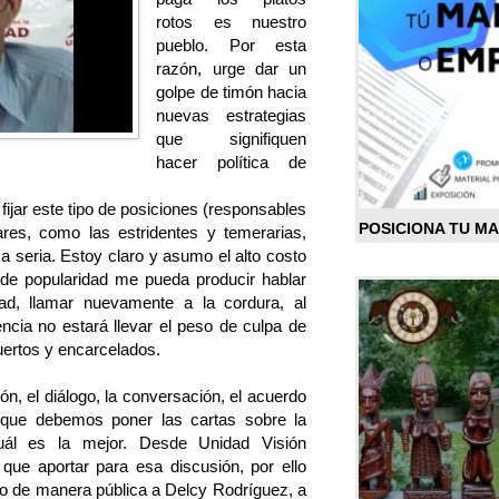
rotos es nuestro
pueblo. Por esta
razón, urge dar un
golpe de timón hacia
nuevas estrategias
que signifiquen
hacer política de
ijar este tipo de posiciones (responsables
POSICIONA TU M
res, como las estridentes y temerarias,
ca seria. Estoy claro y asumo el alto costo
 de popularidad me pueda producir hablar
d, llamar nuevamente a la cordura, al
ncia no estará llevar el peso de culpa de
ertos y encarcelados.
ón, el diálogo, la conversación, el acuerdo
, que debemos poner las cartas sobre la
cuál es la mejor. Desde Unidad Visión
ue aportar para esa discusión, por ello
o de manera pública a Delcy Rodríguez, a