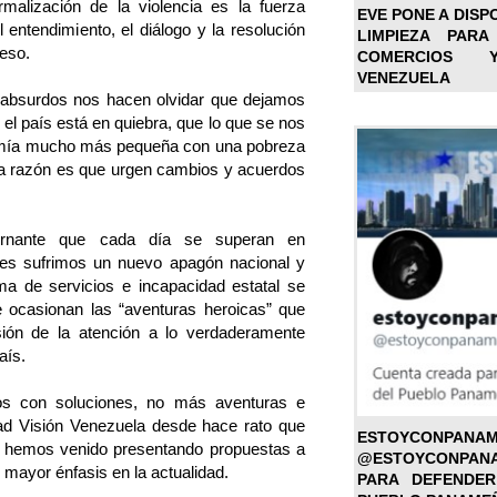
malización de la violencia es la fuerza
EVE PONE A DISP
 entendimiento, el diálogo y la resolución
LIMPIEZA PARA
reso.
COMERCIOS 
VENEZUELA
 absurdos nos hacen olvidar que dejamos
 el país está en quiebra, que lo que se nos
mía mucho más pequeña con una pobreza
a razón es que urgen cambios y acuerdos
rnante que cada día se superan en
rtes sufrimos un nuevo apagón nacional y
ma de servicios e incapacidad estatal se
 ocasionan las “aventuras heroicas” que
sión de la atención a lo verdaderamente
aís.
icos con soluciones, no más aventuras e
ad Visión Venezuela desde hace rato que
ESTOYC
lo hemos venido presentando propuestas a
@ESTOYCONPAN
 mayor énfasis en la actualidad.
PARA DEFENDER