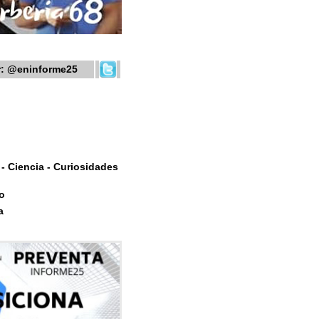
r:
@eninforme25
- Ciencia - Curiosidades
o
a