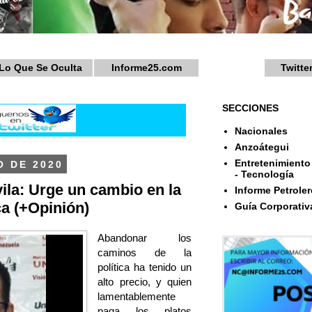
Lo Que Se Oculta
Informe25.com
Twitte
SECCIONES
Nacionales
Anzoátegui
Entretenimiento 
O DE 2020
- Tecnología
la: Urge un cambio en la
Informe Petroler
ca (+Opinión)
Guía Corporativ
Abandonar los
caminos de la
política ha tenido un
alto precio, y quien
lamentablemente
paga los platos