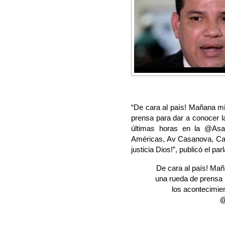
“De cara al país! Mañana m
prensa para dar a conocer l
últimas horas en la @As
Américas, Av Casanova, Cara
justicia Dios!”, publicó el pa
De cara al país! Ma
una rueda de prensa 
los acontecimien
@