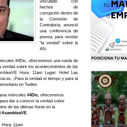
vinculado con
hechos de
corrupción dentro de
la Comisión de
Contraloría, anunció
una conferencia de
prensa para revelar
“la verdad” sobre la
AN.
POSICIONA TU M
iércoles #4Dic, ofreceremos una rueda de
a verdad sobre los acontecimientos de las
ambleaVE Hora: 11am Lugar: Hotel Las
cas. ¡Para la verdad el tiempo y para la
rlamentario en Twitter.
ñana miércoles
#4Dic
, ofreceremos
para dar a conocer la verdad sobre
tos de las últimas horas en la
AsambleaVE
.
Hora: 11am