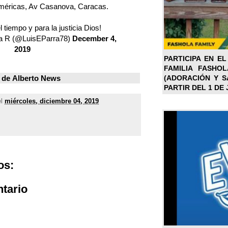
Américas, Av Casanova, Caracas.
l tiempo y para la justicia Dios!
ra R (@LuisEParra78)
December 4,
2019
PARTICIPA EN EL
FAMILIA FASHO
(ADORACIÓN Y SA
 de
Alberto News
PARTIR DEL 1 DE 
el
miércoles, diciembre 04, 2019
os:
tario