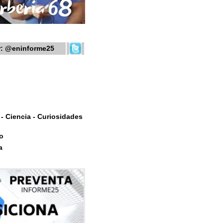
r:
@eninforme25
- Ciencia - Curiosidades
o
a