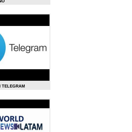
ÑO
N TELEGRAM