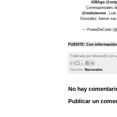
#28Ago
@sntp
Corresponsales 
@noticierovv
, Lui
González, fueron sac
— PuntoDeCorte (
FUENTE: Con información
Publicado por
Informe25.com
Sección:
Nacionales
No hay comentari
Publicar un comen