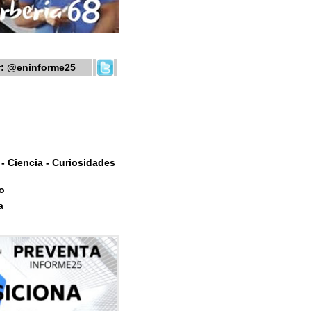
r:
@eninforme25
- Ciencia - Curiosidades
o
a