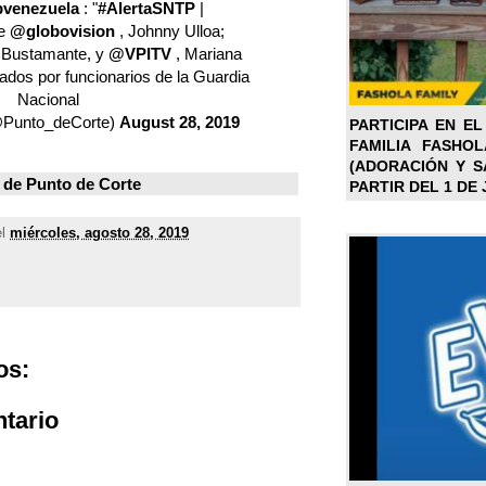
venezuela
: "
#AlertaSNTP
|
de
@globovision
, Johnny Ulloa;
s Bustamante, y
@VPITV
, Mariana
ados por funcionarios de la Guardia
Nacional
@Punto_deCorte)
August 28, 2019
PARTICIPA EN EL
FAMILIA FASHO
(ADORACIÓN Y SA
 de
Punto de Corte
PARTIR DEL 1 DE 
el
miércoles, agosto 28, 2019
os:
tario