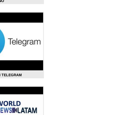
ÑO
N TELEGRAM