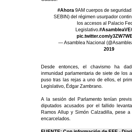
#Ahora
9AM cuerpos de seguridad
SEBIN) del régimen usurpador conti
los accesos al Palacio Fe
Legislativo.
#AsambleaVE
pic.twitter.com/y3ZW7W
— Asamblea Nacional (@Asambl
2019
Desde entonces, el chavismo ha dad
inmunidad parlamentaria de siete de los a
puso tras las rejas a uno de ellos, el pri
Legislativo, Édgar Zambrano.
A la sesión del Parlamento tenían previs
diputados acusados por el fallido levanta
Ramos Allup y Simón Calzadilla, pese a l
encarcelados.
FUENTE: Con información de EFE -
Diar