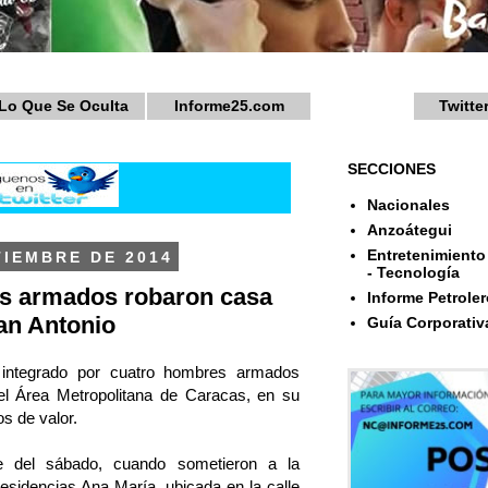
Lo Que Se Oculta
Informe25.com
Twitte
SECCIONES
Nacionales
Anzoátegui
Entretenimiento 
TIEMBRE DE 2014
- Tecnología
s armados robaron casa
Informe Petroler
San Antonio
Guía Corporativ
 integrado por cuatro hombres armados
del Área Metropolitana de Caracas, en su
s de valor.
e del sábado, cuando sometieron a la
residencias Ana María, ubicada en la calle