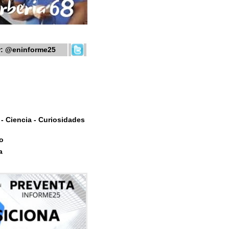
r:
@eninforme25
- Ciencia - Curiosidades
o
a