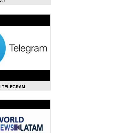
ÑO
N TELEGRAM