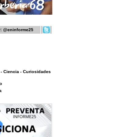
r:
@eninforme25
- Ciencia - Curiosidades
o
a