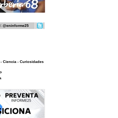
r:
@eninforme25
- Ciencia - Curiosidades
o
a