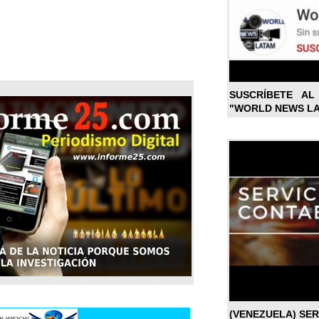
SUSCRÍBETE A
"WORLD NEWS L
(VENEZUELA) SE