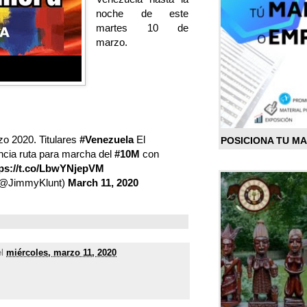
noche de este
martes 10 de
marzo.
o 2020. Titulares
#Venezuela
El
POSICIONA TU M
ncia ruta para marcha del
#10M
con
tps://t.co/LbwYNjepVM
(@JimmyKlunt)
March 11, 2020
el
miércoles, marzo 11, 2020