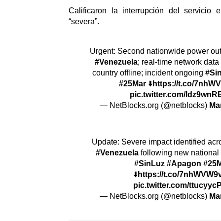
Calificaron la interrupción del servicio 
“severa”.
Urgent: Second nationwide power out
#Venezuela
; real-time network dat
country offline; incident ongoing
#Si
#25Mar
⬇️
https://t.co/7nh
pic.twitter.com/ldz9wn
— NetBlocks.org (@netblocks)
Ma
Update: Severe impact identified acro
#Venezuela
following new national
#SinLuz
#Apagon
#25
⬇️
https://t.co/7nhWVW9
pic.twitter.com/ttucyyc
— NetBlocks.org (@netblocks)
Ma