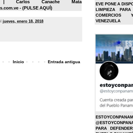
o | Carlos Canache Mata
EVE PONE A DISP
s.com.ve - (
PULSE AQUÍ
)
LIMPIEZA PARA
COMERCIOS 
VENEZUELA
el
jueves, enero 18, 2018
Inicio
Entrada antigua
ESTOYC
@ESTOYCONPAN
PARA DEFENDER