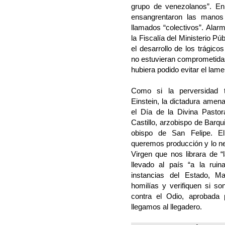
grupo de venezolanos”. En
ensangrentaron las manos 
llamados “colectivos”. Alar
la Fiscalía del Ministerio Pú
el desarrollo de los trágic
no estuvieran comprometidas
hubiera podido evitar el lam
Como si la perversidad ta
Einstein, la dictadura amena
el Día de la Divina Pasto
Castillo, arzobispo de Barq
obispo de San Felipe. E
queremos producción y lo nec
Virgen que nos librara de “
llevado al país “a la rui
instancias del Estado, Ma
homilías y verifiquen si so
contra el Odio, aprobada 
llegamos al llegadero.