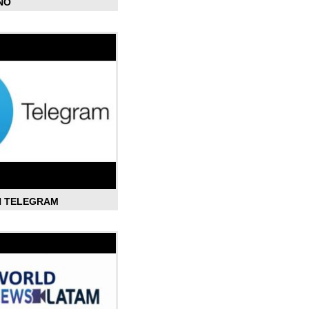
ÑO
N TELEGRAM