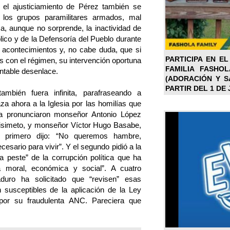
 el ajusticiamiento de Pérez también se
los grupos paramilitares armados, mal
ma, aunque no sorprende, la inactividad de
blico y de la Defensoría del Pueblo durante
os acontecimientos y, no cabe duda, que si
PARTICIPA EN EL
 con el régimen, su intervención oportuna
FAMILIA FASHO
entable desenlace.
(ADORACIÓN Y SA
PARTIR DEL 1 DE 
mbién fuera infinita, parafraseando a
za ahora a la Iglesia por las homilías que
ra pronunciaron monseñor Antonio López
uisimeto, y monseñor Víctor Hugo Basabe,
l primero dijo: “No queremos hambre,
esario para vivir”. Y el segundo pidió a la
la peste” de la corrupción política que ha
na moral, económica y social”. A cuatro
duro ha solicitado que “revisen” esas
n susceptibles de la aplicación de la Ley
por su fraudulenta ANC. Pareciera que