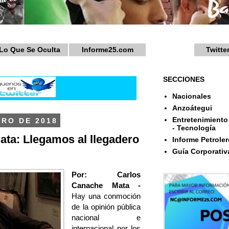
Lo Que Se Oculta
Informe25.com
Twitte
SECCIONES
Nacionales
Anzoátegui
Entretenimiento 
ERO DE 2018
- Tecnología
ta: Llegamos al llegadero
Informe Petroler
Guía Corporativ
Por: Carlos
Canache Mata -
Hay una conmoción
de la opinión pública
nacional e
internacional por los