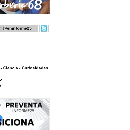
r:
@eninforme25
- Ciencia - Curiosidades
o
a