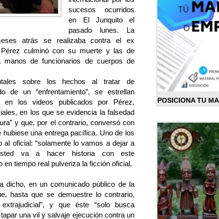
sucesos ocurridos
en El Junquito el
pasado lunes. La
eses atrás se realizaba contra el ex
 Pérez culminó con su muerte y las de
 manos de funcionarios de cuerpos de
tales sobre los hechos al tratar de
do de un “enfrentamiento”, se estrellan
POSICIONA TU M
a en los videos publicados por Pérez,
iales, en los que se evidencia la falsedad
tura” y que, por el contrario, conversó con
e hubiese una entrega pacífica. Uno de los
 al oficial: “solamente lo vamos a dejar a
usted va a hacer historia con este
en tiempo real pulveriza la ficción oficial.
a dicho, en un comunicado público de la
, hasta que se demuestre lo contrario,
extrajudicial”, y que éste “solo busca
apar una vil y salvaje ejecución contra un