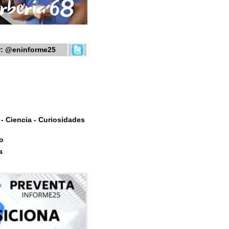
r:
@eninforme25
- Ciencia - Curiosidades
o
a