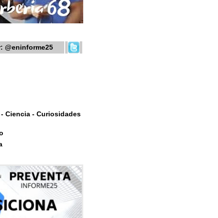
r:
@eninforme25
- Ciencia - Curiosidades
o
a