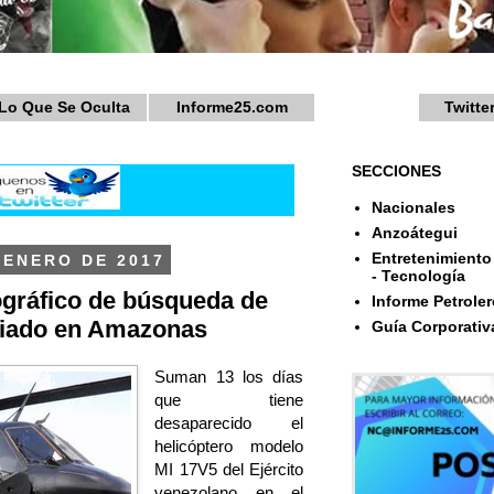
Lo Que Se Oculta
Informe25.com
Twitte
SECCIONES
Nacionales
Anzoátegui
Entretenimiento 
 ENERO DE 2017
- Tecnología
ográfico de búsqueda de
Informe Petroler
aviado en Amazonas
Guía Corporativ
Suman 13 los días
que tiene
desaparecido el
helicóptero modelo
MI 17V5 del Ejército
venezolano en el