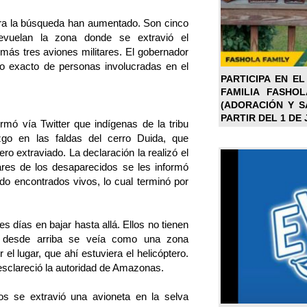
ra la búsqueda han aumentado. Son cinco
revuelan la zona donde se extravió el
, más tres aviones militares. El gobernador
o exacto de personas involucradas en el
PARTICIPA EN EL
FAMILIA FASHO
(ADORACIÓN Y SA
PARTIR DEL 1 DE 
ormó vía Twitter que indígenas de la tribu
zgo en las faldas del cerro Duida, que
ero extraviado. La declaración la realizó el
ares de los desaparecidos se les informó
do encontrados vivos, lo cual terminó por
res días en bajar hasta allá. Ellos no tienen
) desde arriba se veía como una zona
l lugar, que ahí estuviera el helicóptero.
esclareció la autoridad de Amazonas.
s se extravió una avioneta en la selva