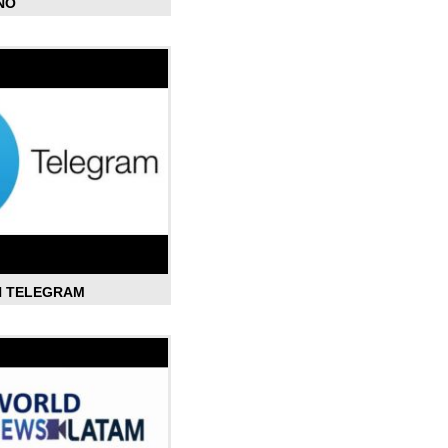
ÑO
N TELEGRAM