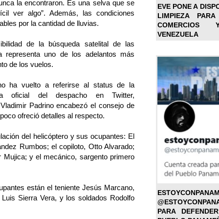
nca la encontraron. Es una selva que se
EVE PONE A DISP
ícil ver algo”. Además, las condiciones
LIMPIEZA PARA
bles por la cantidad de lluvias.
COMERCIOS 
VENEZUELA
bilidad de la búsqueda satelital de las
a representa uno de los adelantos más
nto de los vuelos.
o ha vuelto a referirse al status de la
 oficial del despacho en Twitter,
Vladimir Padrino encabezó el consejo de
poco ofreció detalles al respecto.
ulación del helicóptero y sus ocupantes: El
nández Rumbos; el copiloto, Otto Alvarado;
er Mujica; y el mecánico, sargento primero
cupantes están el teniente Jesús Marcano,
ESTOYC
Luis Sierra Vera, y los soldados Rodolfo
@ESTOYCONPAN
PARA DEFENDER