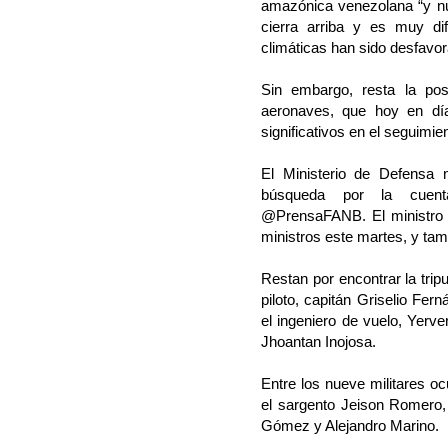
amazónica venezolana “y nu
cierra arriba y es muy dif
climáticas han sido desfavora
Sin embargo, resta la posi
aeronaves, que hoy en dí
significativos en el seguimie
El Ministerio de Defensa n
búsqueda por la cuenta
@PrensaFANB. El ministro 
ministros este martes, y tam
Restan por encontrar la trip
piloto, capitán Griselio Fer
el ingeniero de vuelo, Yerv
Jhoantan Inojosa.
Entre los nueve militares o
el sargento Jeison Romero, 
Gómez y Alejandro Marino.