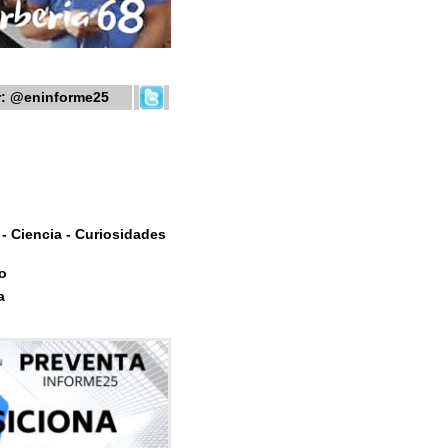
r:
@eninforme25
- Ciencia - Curiosidades
o
a