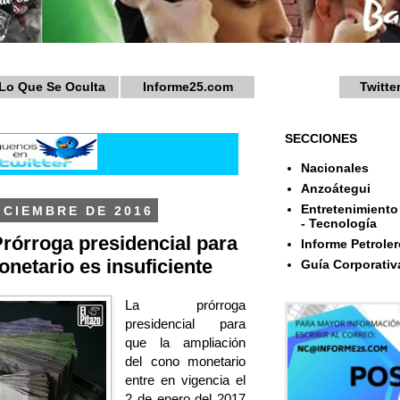
Lo Que Se Oculta
Informe25.com
Twitte
SECCIONES
Nacionales
Anzoátegui
Entretenimiento 
ICIEMBRE DE 2016
- Tecnología
rórroga presidencial para
Informe Petroler
netario es insuficiente
Guía Corporativ
La prórroga
presidencial para
que la ampliación
del cono monetario
entre en vigencia el
2 de enero del 2017