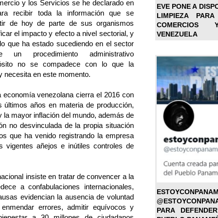
ercio y los Servicios se he declarado en
EVE PONE A DISP
para recibir toda la información que se
LIMPIEZA PARA
tir de hoy de parte de sus organismos
COMERCIOS 
ficar el impacto y efecto a nivel sectorial, y
VENEZUELA
lo que ha estado sucediendo en el sector
un procedimiento administrativo
pósito no se compadece con lo que la
y necesita en este momento.
 economía venezolana cierra el 2016 con
s últimos años en materia de producción,
 la mayor inflación del mundo, además de
ión no desvinculada de la propia situación
ños que ha venido registrando la empresa
os vigentes añejos e inútiles controles de
acional insiste en tratar de convencer a la
dece a confabulaciones internacionales,
ESTOYC
usas evidencian la ausencia de voluntad
@ESTOYCONPAN
a enmendar errores, admitir equívocos y
PARA DEFENDER
bienestar a 30 millones de ciudadanos