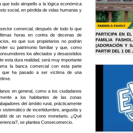
a que todo atropello a la lógica económica
osto social, en pérdida de vidas humanas y
sector comercial, después de todo lo que
PARTICIPA EN EL
últimas horas en contra de decenas de
FAMILIA FASHO
ios, es que sus propietarios no podrán
(ADORACIÓN Y SA
rder su patrimonio familiar y que, como
PARTIR DEL 1 DE 
onsumidores los afectados y desasistidos
te esta dura realidad, será muy importante
asuma la banca comercial con esta parte
a, que ha pasado a ser víctima de una
tirse.
lanos en general, como a los ciudadanos
lmente a los habitantes de las zonas
abajadores del ámbito rural, prácticamente
o sistemático de incertidumbre, angustia y
abló de un nuevo cono monetario. ¿Qué
xperiencia?, se plantea Consecomercio.