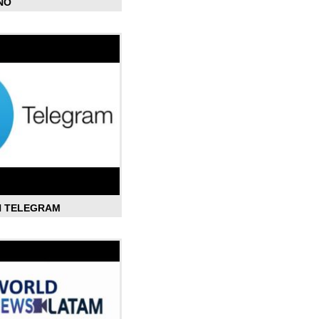
ÑO
N TELEGRAM