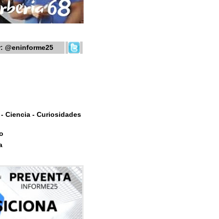
r:
@eninforme25
- Ciencia - Curiosidades
o
a