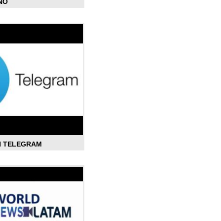
ÑO
N TELEGRAM