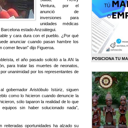
Ventura, por el
anunció de
inversiones para
unidades médicas
de Barcelona estado Anzoátegui.
sable y cara dura con el pueblo. ¿Por qué
uede anunciar cuando pasan hambre los
n comer llevan” dijo Figueroa.
POSICIONA TU M
leísta, el año pasado solicitó a la AN la
ón, para tratar las muertes de neonatos,
por unanimidad por los representantes de
al gobernador Aristóbulo Istúriz, siguen
eblo como lo hicieron cuando denuncie la
cieron, sólo taparon la realidad de lo que
n equipos sin haber solucionado nada”,
en reiteradas oportunidades ha alzado su