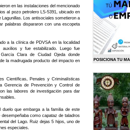
pieron en las instalaciones del mencionado
cios al pozo petrolero LS-5391, ubicado en
e Lagunillas. Los antisociales sometieron a
iar palabras dispararon con una escopeta
dado a la clínica de PDVSA en la localidad
 auxilios y fue estabilizado. Luego fue
o García Clara de Ciudad Ojeda donde
POSICIONA TU M
s de la madrugada producto del impacto en
s Científicas, Penales y Criminalísticas
a Gerencia de Prevención y Control de
on las labores de investigación para dar
nsables.
 duelo que embarga a la familia de este
 se desempeñaba como capataz de taladros
ental del Lago. Ruiz dejas 5 hijos, uno de
nes especiales.