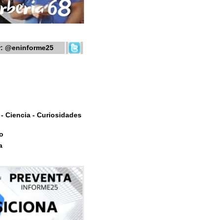
r:
@eninforme25
- Ciencia - Curiosidades
o
a