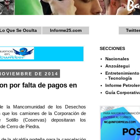
Lo Que Se Oculta
Informe25.com
Twitte
SECCIONES
Nacionales
Anzoátegui
Entretenimiento 
NOVIEMBRE DE 2014
- Tecnología
on por falta de pagos en
Informe Petroler
Guía Corporativ
 de la Mancomunidad de los Desechos
n que los camiones de la Corporación de
e Sotillo (Coservas) depositaran los
 de Cerro de Piedra.
 de la alcaldía porteña para la cancelación