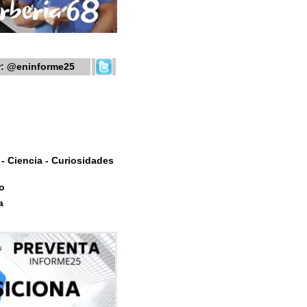
r:
@eninforme25
- Ciencia - Curiosidades
o
a