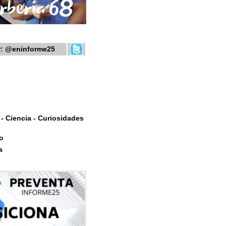
r:
@eninforme25
- Ciencia - Curiosidades
o
a