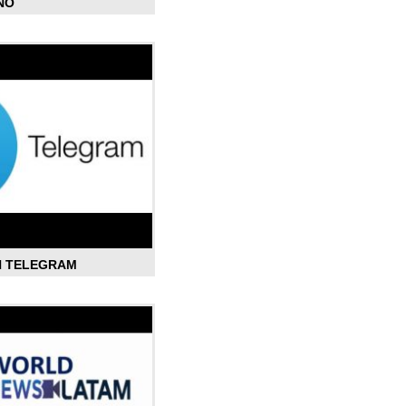
ÑO
N TELEGRAM