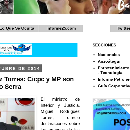
Lo Que Se Oculta
Informe25.com
Twitte
SECCIONES
Nacionales
Anzoátegui
Entretenimiento 
TUBRE DE 2014
- Tecnología
z Torres: Cicpc y MP son
Informe Petroler
so Serra
Guía Corporativ
El ministro de
Interior y Justicia,
Miguel Rodríguez
Torres, ofreció
declaraciones sobre
los avances de las