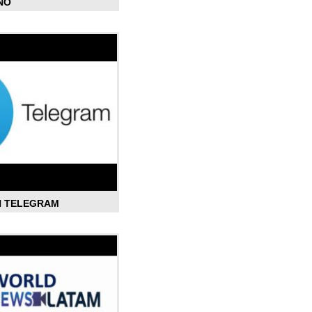
ÑO
N TELEGRAM