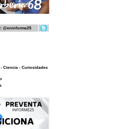
r:
@eninforme25
- Ciencia - Curiosidades
o
a