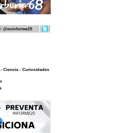
r:
@eninforme25
- Ciencia - Curiosidades
o
a