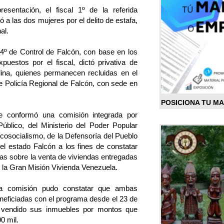
esentación, el fiscal 1º de la referida
tó a las dos mujeres por el delito de estafa,
al.
l 4º de Control de Falcón, con base en los
uestos por el fiscal, dictó privativa de
lina, quienes permanecen recluidas en el
 Policía Regional de Falcón, con sede en
POSICIONA TU M
e conformó una comisión integrada por
 Público, del Ministerio del Poder Popular
Ecosocialismo, de la Defensoría del Pueblo
el estado Falcón a los fines de constatar
das sobre la venta de viviendas entregadas
e la Gran Misión Vivienda Venezuela.
 la comisión pudo constatar que ambas
eneficiadas con el programa desde el 23 de
 vendido sus inmuebles por montos que
0 mil.