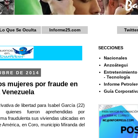
Lo Que Se Oculta
Informe25.com
Twitte
SECCIONES
Nacionales
Anzoátegui
Entretenimiento 
UBRE DE 2014
- Tecnología
os mujeres por fraude en
Informe Petroler
a Venezuela
Guía Corporativ
rivativa de libertad para Isabel García (22)
, quienes fueron aprehendidas por
ma fraudulenta sus viviendas ubicadas en
e América, en Coro, municipio Miranda del