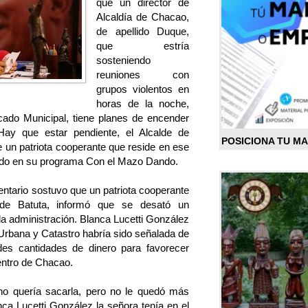
que un director de
Alcaldía de Chacao,
de apellido Duque,
que estría
sosteniendo
reuniones con
grupos violentos en
horas de la noche,
cado Municipal, tiene planes de encender
“Hay que estar pendiente, el Alcalde de
POSICIONA TU M
 un patriota cooperante que reside en ese
tado en su programa Con el Mazo Dando.
ntario sostuvo que un patriota cooperante
 de Batuta, informó que se desató un
la administración. Blanca Lucetti González
 Urbana y Catastro habría sido señalada de
ndes cantidades de dinero para favorecer
entro de Chacao.
 no quería sacarla, pero no le quedó más
ca Lucetti González la señora tenía en el