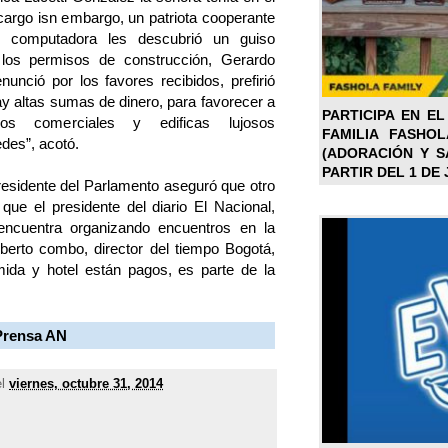
argo isn embargo, un patriota cooperante
a computadora les descubrió un guiso
r los permisos de construcción, Gerardo
nunció por los favores recibidos, prefirió
ay altas sumas de dinero, para favorecer a
PARTICIPA EN EL
ros comerciales y edificas lujosos
FAMILIA FASHO
des”, acotó.
(ADORACIÓN Y SA
PARTIR DEL 1 DE 
residente del Parlamento aseguró que otro
 que el presidente del diario El Nacional,
encuentra organizando encuentros en la
erto combo, director del tiempo Bogotá,
mida y hotel están pagos, es parte de la
Prensa AN
el
viernes, octubre 31, 2014