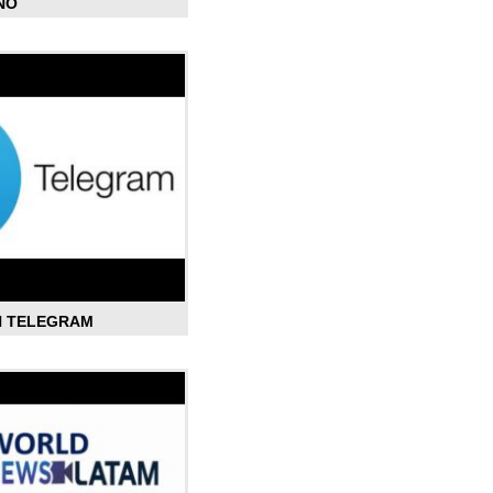
ÑO
N TELEGRAM