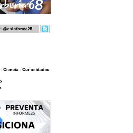
r:
@eninforme25
- Ciencia - Curiosidades
o
a