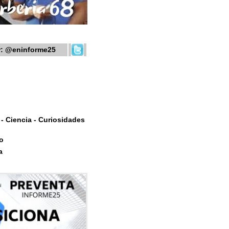
r:
@eninforme25
- Ciencia - Curiosidades
o
a