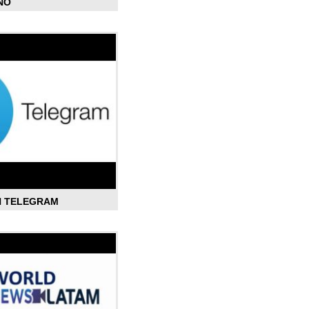
ÑO
N TELEGRAM