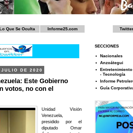
Lo Que Se Oculta
Informe25.com
Twitte
SECCIONES
Nacionales
Anzoátegui
Entretenimiento 
 JULIO DE 2020
- Tecnología
ezuela: Este Gobierno
Informe Petroler
n votos, no con el
Guía Corporativ
Unidad Visión
Venezuela,
presidido por el
diputado Omar