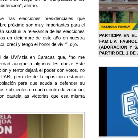
abstención”, afirmó.
e “las elecciones presidenciales que
bre próximo son muy importantes para el
n sustituir la relevancia de las elecciones
PARTICIPA EN EL
mos en diciembre de este año en nuestra
FAMILIA FASHO
, crecí y tengo el honor de vivir”, dijo.
(ADORACIÓN Y SA
PARTIR DEL 1 DE 
nil de UViVzla en Caracas que, “no me
erdad aunque a algunos les duela: Este
ión y terror dejará el poder con votos, no
e TIAR; pero desde la oposición estamos
oblación para que acuda a defender su
gos suficientes en cada centro de votación,
con cautela las victorias que esa misma