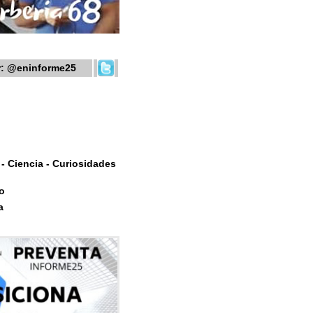
r:
@eninforme25
- Ciencia - Curiosidades
o
a