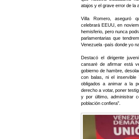
atajos y el grave error de la 
Villa Romero, aseguró qu
celebrará EEUU, en noviem
hemisferio, pero nunca podrá
parlamentarias que tendre
Venezuela -país donde yo nací
Destacó el dirigente juve
cansaré de afirmar está v
gobierno de hambre, desolac
con balas, ni el inservibl
obligados a animar a la p
derecho a votar, poner testi
y por último, administrar 
población confiera”.