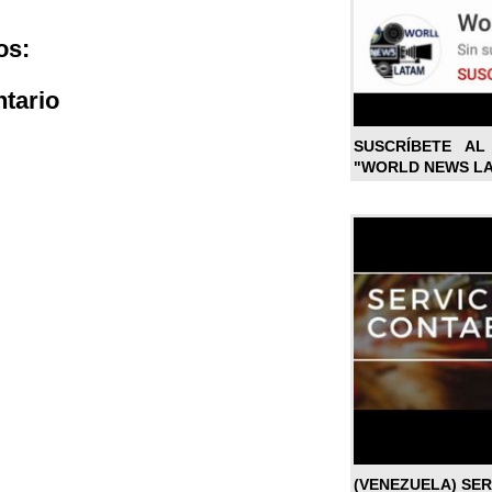
os:
tario
SUSCRÍBETE A
"WORLD NEWS L
(VENEZUELA) SE