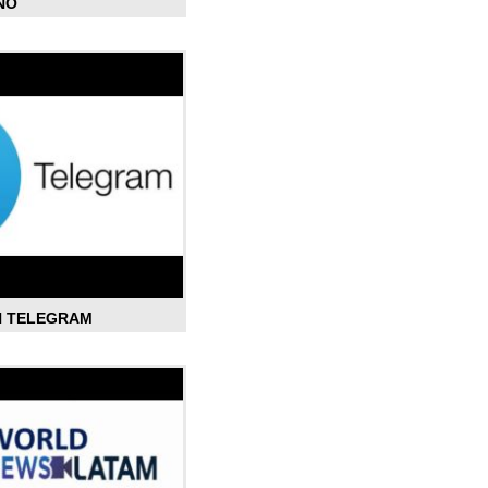
ÑO
N TELEGRAM