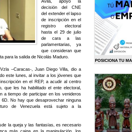
Ávila, apoyó la
decisión del CNE
del extender el lapso
de inscripción en el
registro electoral
hasta el 29 de julio
de cara a las
parlamentarias, ya
que consideran que
nta para la salida de Nicolás Maduro.
POSICIONA TU M
iVzla –Caracas-, Juan Diego Villa, dio a
do este lunes, al invitar a los jóvenes que
nscripción en el REP, a acudir al centro
 que les ha habilitado el ente electoral,
n a tiempo de participar en los venideros
el 6D. No hay que desaprovechar ninguna
futuro de Venezuela está sujeto a la
de la queja y las fantasías, es necesario
nca más caiga en la manipulación, los