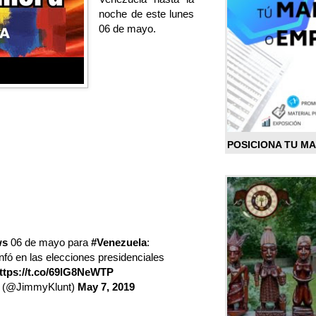
noche de este lunes
06 de mayo.
POSICIONA TU M
ws
06 de mayo para
#Venezuela
:
unfó en las elecciones presidenciales
ttps://t.co/69lG8NeWTP
 (@JimmyKlunt)
May 7, 2019