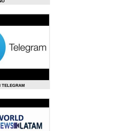
ÑO
N TELEGRAM