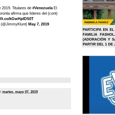
 2019. Titulares de
#Venezuela
El
onta afirma que líderes del (cont)
://t.co/kGwHpIDS0T
 (@JimmyKlunt)
May 7, 2019
PARTICIPA EN EL
FAMILIA FASHO
(ADORACIÓN Y SA
PARTIR DEL 1 DE 
el
martes, mayo 07, 2019