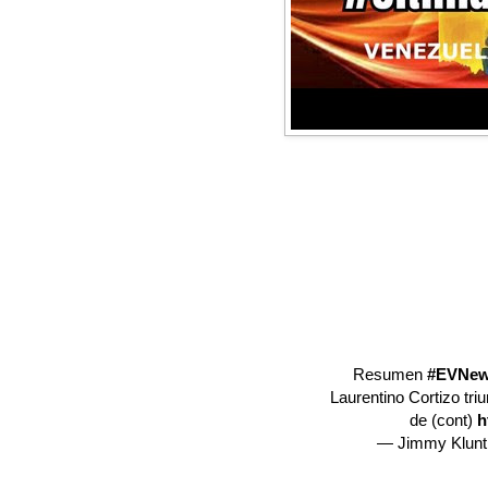
Resumen
#EVNe
Laurentino Cortizo tri
de (cont)
h
— Jimmy Klunt