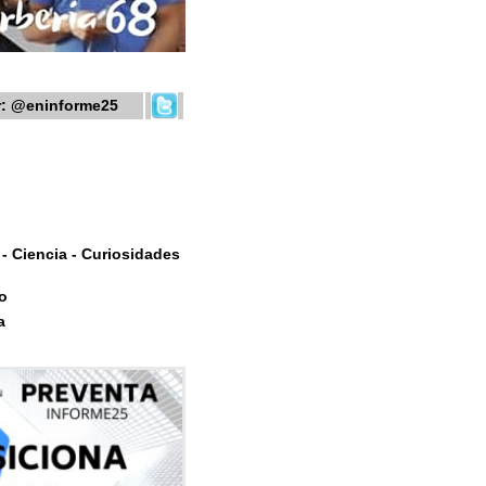
r:
@eninforme25
- Ciencia - Curiosidades
o
a