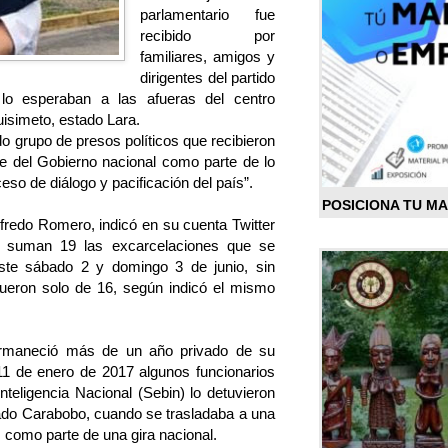
parlamentario fue
recibido por
familiares, amigos y
dirigentes del partido
 lo esperaban a las afueras del centro
uisimeto, estado Lara.
o grupo de presos políticos que recibieron
e del Gobierno nacional como parte de lo
so de diálogo y pacificación del país”.
POSICIONA TU M
Alfredo Romero, indicó en su cuenta Twitter
o suman 19 las excarcelaciones que se
este sábado 2 y domingo 3 de junio, sin
e fueron solo de 16, según indicó el mismo
ermaneció más de un año privado de su
11 de enero de 2017 algunos funcionarios
Inteligencia Nacional (Sebin) lo detuvieron
ado Carabobo, cuando se trasladaba a una
s como parte de una gira nacional.