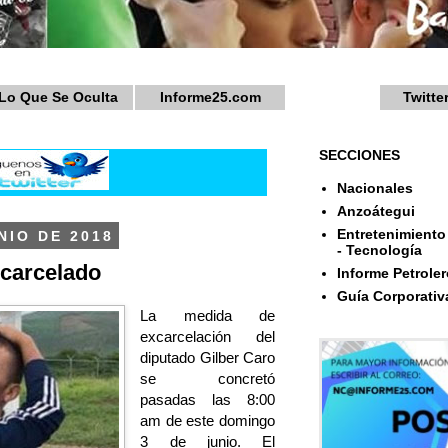
Lo Que Se Oculta
Informe25.com
Twitte
SECCIONES
Nacionales
Anzoátegui
Entretenimiento 
NIO DE 2018
- Tecnología
xcarcelado
Informe Petroler
Guía Corporativ
La medida de
excarcelación del
diputado Gilber Caro
se concretó
pasadas las 8:00
am de este domingo
3 de junio. El