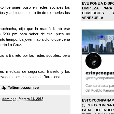
EVE PONE A DISP
to fue quien puso en redes sociales los
LIMPIEZA PARA
os y adolescentes, a fin de extraerles los
COMERCIOS 
VENEZUELA
 muchacha, dijo que la mamá llamó ese
s 5:30 pm para saber de ella, pues no
to tiempo. La joven había dicho que vería
uerto La Cruz.
ió a Barreto por las redes sociales, pero
rtes medidas de seguridad, Barreto y los
levados a los tribunales de Barcelona.
http://eltiempo.com.ve
el
domingo, febrero 11, 2018
ESTOYC
@ESTOYCONPAN
PARA DEFENDER