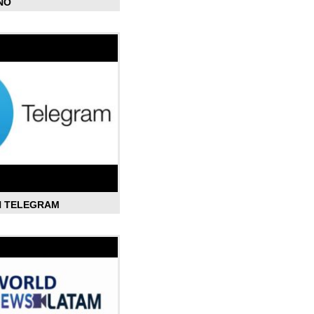
ÑO
N TELEGRAM