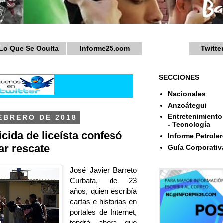
Lo Que Se Oculta
Informe25.com
Twitte
SECCIONES
Nacionales
Anzoátegui
Entretenimiento 
EBRERO DE 2018
- Tecnología
cida de liceísta confesó
Informe Petroler
ar rescate
Guía Corporativ
José Javier Barreto
Curbata, de 23
años, quien escribía
cartas e historias en
portales de Internet,
tendrá ahora que