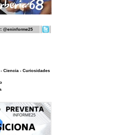
r:
@eninforme25
- Ciencia - Curiosidades
o
a