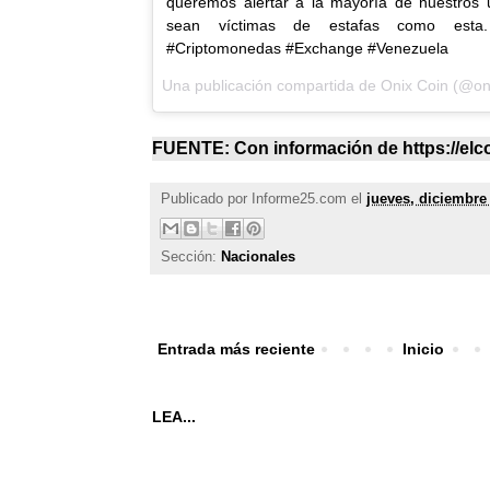
queremos alertar a la mayoría de nuestros 
sean víctimas de estafas como esta.
#Criptomonedas #Exchange #Venezuela
Una publicación compartida de
Onix Coin
(@oni
FUENTE: Con información de https://el
Publicado por
Informe25.com
el
jueves, diciembre
Sección:
Nacionales
Entrada más reciente
Inicio
LEA...