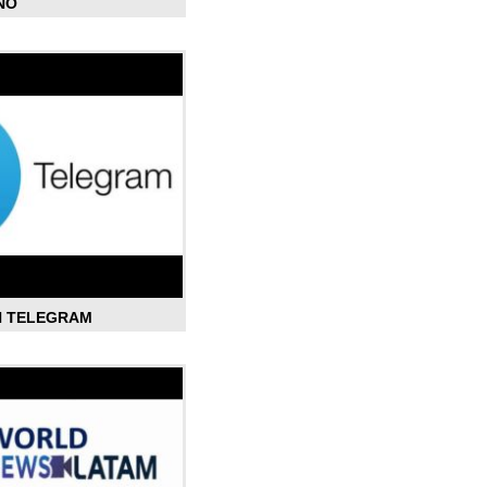
ÑO
N TELEGRAM