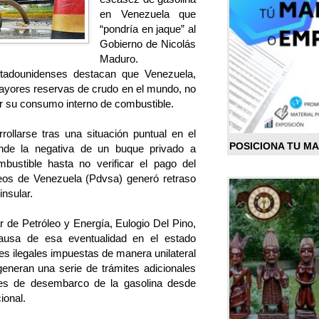
en Venezuela que
“pondría en jaque” al
Gobierno de Nicolás
Maduro.
stadounidenses destacan que Venezuela,
mayores reservas de crudo en el mundo, no
r su consumo interno de combustible.
ollarse tras una situación puntual en el
POSICIONA TU M
nde la negativa de un buque privado a
bustible hasta no verificar el pago del
leos de Venezuela (Pdvsa) generó retraso
insular.
r de Petróleo y Energía, Eulogio Del Pino,
causa de esa eventualidad en el estado
s ilegales impuestas de manera unilateral
neran una serie de trámites adicionales
nes de desembarco de la gasolina desde
ional.