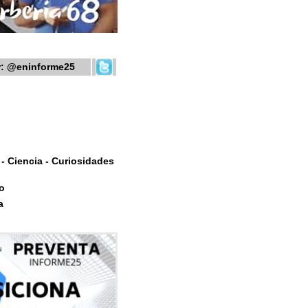
r:
@eninforme25
- Ciencia - Curiosidades
o
a