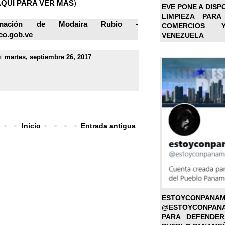
AQUÍ PARA VER MÁS
)
EVE PONE A DISP
LIMPIEZA PARA
mación de Modaira Rubio -
COMERCIOS 
co.gob.ve
VENEZUELA
el
martes, septiembre 26, 2017
Inicio
Entrada antigua
ESTOYC
@ESTOYCONPAN
PARA DEFENDER