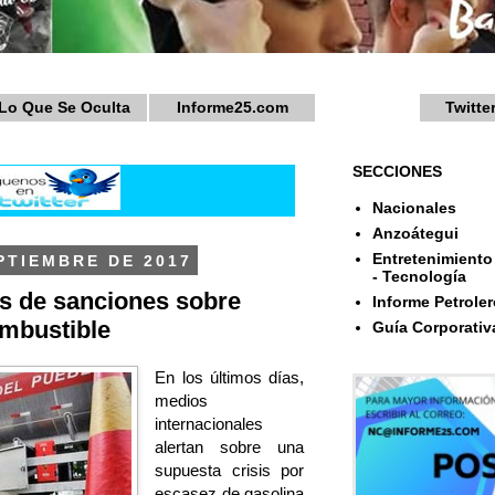
Lo Que Se Oculta
Informe25.com
Twitte
SECCIONES
Nacionales
Anzoátegui
Entretenimiento 
PTIEMBRE DE 2017
- Tecnología
s de sanciones sobre
Informe Petroler
ombustible
Guía Corporativ
En los últimos días,
medios
internacionales
alertan sobre una
supuesta crisis por
escasez de gasolina