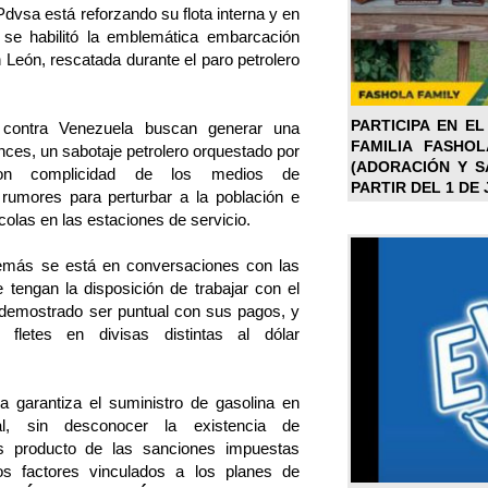
dvsa está reforzando su flota interna y en
se habilitó la emblemática embarcación
n León, rescatada durante el paro petrolero
PARTICIPA EN EL
ontra Venezuela buscan generar una
FAMILIA FASHO
onces, un sabotaje petrolero orquestado por
(ADORACIÓN Y SA
con complicidad de los medios de
PARTIR DEL 1 DE 
rumores para perturbar a la población e
colas en las estaciones de servicio.
demás se está en conversaciones con las
e tengan la disposición de trabajar con el
demostrado ser puntual con sus pagos, y
 fletes en divisas distintas al dólar
 garantiza el suministro de gasolina en
nal, sin desconocer la existencia de
os producto de las sanciones impuestas
os factores vinculados a los planes de