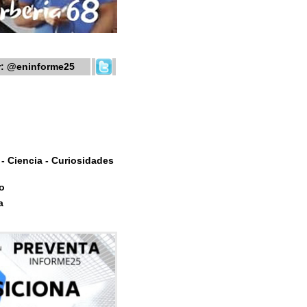
r:
@eninforme25
- Ciencia - Curiosidades
o
a