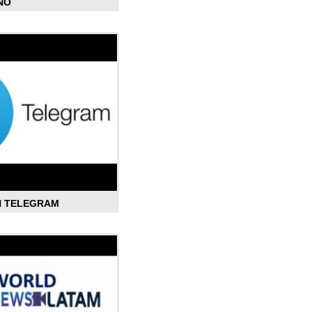
ÑO
N TELEGRAM