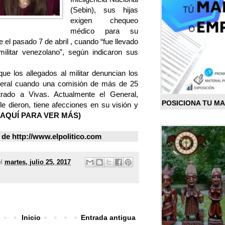
(Sebin), sus hijas
exigen chequeo
médico para su
 el pasado 7 de abril , cuando “fue llevado
ilitar venezolano”, según indicaron sus
ue los allegados al militar denuncian los
eneral cuando una comisión de más de 25
rado a Vivas. Actualmente el General,
POSICIONA TU M
le dieron, tiene afecciones en su visión y
 AQUÍ PARA VER MÁS
)
de http://www.elpolitico.com
el
martes, julio 25, 2017
Inicio
Entrada antigua