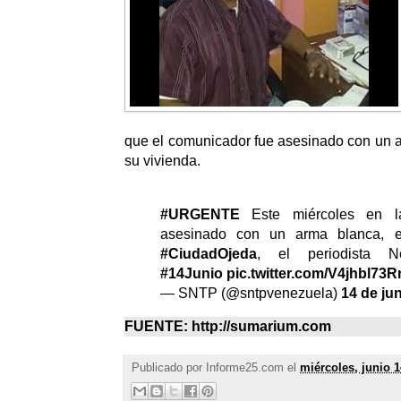
que el comunicador fue asesinado con un 
su vivienda.
#URGENTE
Este miércoles en l
asesinado con un arma blanca, 
#CiudadOjeda
, el periodista N
#14Junio
pic.twitter.com/V4jhbl73R
— SNTP (@sntpvenezuela)
14 de ju
FUENTE: http://sumarium.com
Publicado por
Informe25.com
el
miércoles, junio 1