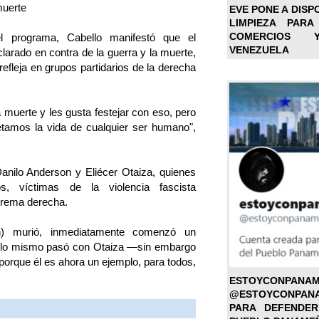
muerte
EVE PONE A DISP
LIMPIEZA PARA
COMERCIOS 
el programa, Cabello manifestó que el
VENEZUELA
larado en contra de la guerra y la muerte,
refleja en grupos partidarios de la derecha
 muerte y les gusta festejar con eso, pero
etamos la vida de cualquier ser humano",
anilo Anderson y Eliécer Otaiza, quienes
s, víctimas de la violencia fascista
trema derecha.
n) murió, inmediatamente comenzó un
 y lo mismo pasó con Otaiza —sin embargo
porque él es ahora un ejemplo, para todos,
ESTOYC
@ESTOYCONPAN
PARA DEFENDER