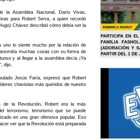
de la Asamblea Nacional, Darío Vivas,
bras para Robert Serra, a quien recordó
Hugo) Chávez describió cómo debía ser la
PARTICIPA EN EL
FAMILIA FASHO
 uno lo siente mucho por la relación de
(ADORACIÓN Y SA
transmitía muchas cosas con su forma de
PARTIR DEL 1 DE 
uoso y al llegar a la asamblea decía ¡Ya
, dijo.
iputado Jesús Faría, expresó que Robert
 líderes chavistas más queridos de nuestro
 de la Revolución, Robert era la más
del terrorismo, terrorismo que se puede
lizado en una gran ofensiva popular. Eso
 hacer ver que la Revolución está preparada