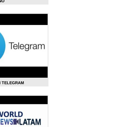
ÑO
N TELEGRAM