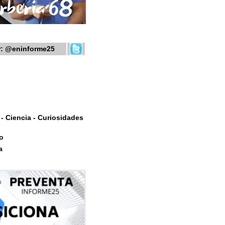
r:
@eninforme25
- Ciencia - Curiosidades
o
a