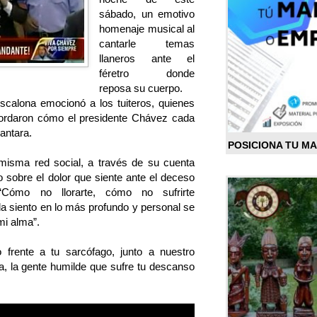
sábado, un emotivo
homenaje musical al
cantarle temas
llaneros ante el
féretro donde
reposa su cuerpo.
scalona emocionó a los tuiteros, quienes
cordaron cómo el presidente Chávez cada
antara.
POSICIONA TU M
 misma red social, a través de su cuenta
o sobre el dolor que siente ante el deceso
“Cómo no llorarte, cómo no sufrirte
da siento en lo más profundo y personal se
mi alma”.
 frente a tu sarcófago, junto a nuestro
a, la gente humilde que sufre tu descanso