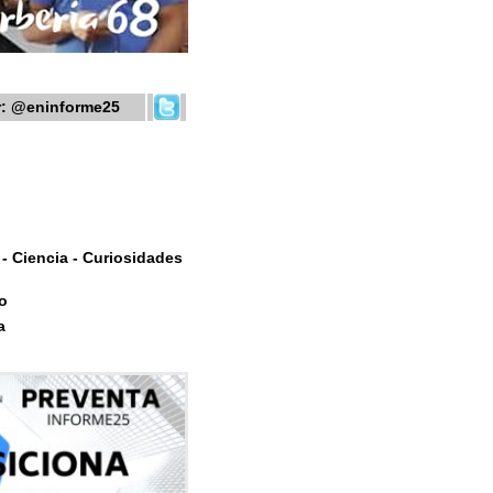
r:
@eninforme25
- Ciencia - Curiosidades
o
a