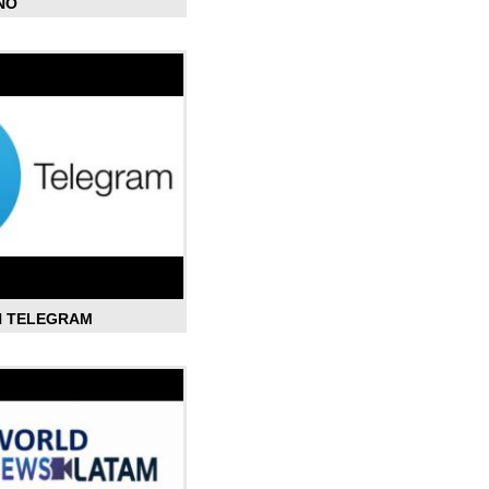
ÑO
N TELEGRAM