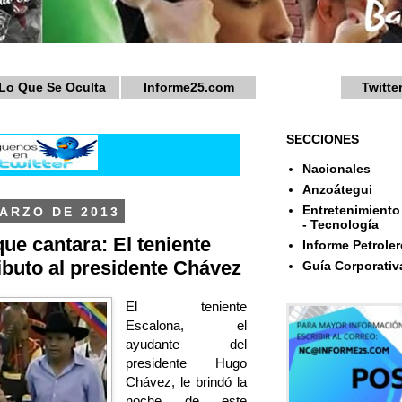
Lo Que Se Oculta
Informe25.com
Twitte
SECCIONES
Nacionales
Anzoátegui
Entretenimiento 
ARZO DE 2013
- Tecnología
ue cantara: El teniente
Informe Petroler
ibuto al presidente Chávez
Guía Corporativ
El teniente
Escalona, el
ayudante del
presidente Hugo
Chávez, le brindó la
noche de este