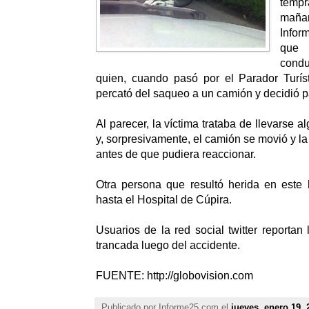
temp
mañan
Infor
que
condu
quien, cuando pasó por el Parador Turís
percató del saqueo a un camión y decidió pa
Al parecer, la víctima trataba de llevarse a
y, sorpresivamente, el camión se movió y l
antes de que pudiera reaccionar.
Otra persona que resultó herida en este 
hasta el Hospital de Cúpira.
Usuarios de la red social twitter reportan
trancada luego del accidente.
FUENTE: http://globovision.com
Publicado por
Informe25.com
el
jueves, enero 19, 