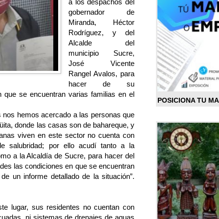
a los despachos del
gobernador de
Miranda, Héctor
Rodríguez, y del
Alcalde del
municipio Sucre,
José Vicente
Rangel Avalos, para
hacer de su
n que se encuentran varias familias en el
POSICIONA TU M
es nos hemos acercado a las personas que
ita, donde las casas son de bahareque, y
anas viven en este sector no cuenta con
e salubridad; por ello acudí tanto a la
o a la Alcaldía de Sucre, para hacer del
ades las condiciones en que se encuentran
de un informe detallado de la situación”.
te lugar, sus residentes no cuentan con
ecuadas, ni sistemas de drenajes de aguas