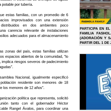
 potable por tubería.
que estas familias, con un promedio de 6
acios improvisados con una extensión
istribuidos en dos ambientes poco
PARTICIPA EN EL
 una carencia relevante de instalaciones
FAMILIA FASHO
nsilios adecuados para el almacenamiento
(ADORACIÓN Y SA
PARTIR DEL 1 DE 
zonas del país, estas familias utilizan
cos espacios abiertos de la comunidad, “lo
o, implica riesgos severos de padecimiento
 agudas”.
samblea Nacional, igualmente especificó
 población residente son menores de 18
de los menores de 12 años”.
anización política que representa, solicitó
unión tanto con el gobernador Héctor
calde Rangel Ávalos, para coordinar una