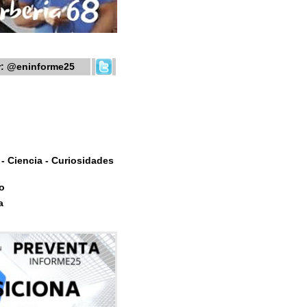
r:
@eninforme25
- Ciencia - Curiosidades
o
a