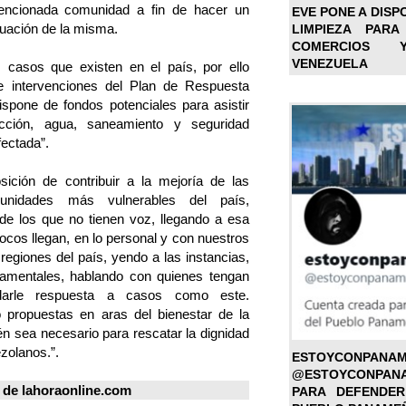
mencionada comunidad a fin de hacer un
EVE PONE A DISP
ituación de la misma.
LIMPIEZA PARA
COMERCIOS 
VENEZUELA
 casos que existen en el país, por ello
de intervenciones del Plan de Respuesta
ispone de fondos potenciales para asistir
cción, agua, saneamiento y seguridad
fectada”.
sición de contribuir a la mejoría de las
unidades más vulnerables del país,
de los que no tienen voz, llegando a esa
cos llegan, en lo personal y con nuestros
regiones del país, yendo a las instancias,
amentales, hablando con quienes tengan
darle respuesta a casos como este.
 propuestas en aras del bienestar de la
n sea necesario para rescatar la dignidad
ezolanos.”.
ESTOYC
@ESTOYCONPAN
 de
lahoraonline.com
PARA DEFENDER