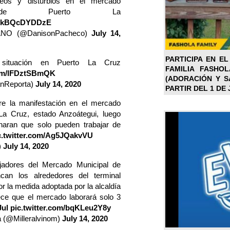
os y disturbios en el mercado
l de Puerto La
om/kBQcDYDDzE
NO (@DanisonPacheco)
July 14,
PARTICIPA EN EL
ituación en Puerto La Cruz
FAMILIA FASHO
com/lFDztSBmQK
(ADORACIÓN Y SA
nReporta)
July 14, 2020
PARTIR DEL 1 DE 
e la manifestación en el mercado
La Cruz, estado Anzoátegui, luego
naran que solo pueden trabajar de
c.twitter.com/Ag5JQakvVU
)
July 14, 2020
jadores del Mercado Municipal de
can los alrededores del terminal
or la medida adoptada por la alcaldía
lece que el mercado laborará solo 3
Jul
pic.twitter.com/bqKLeu2Y8y
a (@Milleralvinom)
July 14, 2020