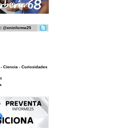
r:
@eninforme25
- Ciencia - Curiosidades
o
a