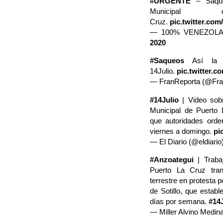
#URGENTE
– Saque
Municipa
Cruz.
pic.twitter.c
— 100% VENEZOLA
2020
#Saqueos
Así la s
14Julio.
pic.twitter.
— FranReporta (@Fra
#14Julio
| Video sobr
Municipal de Puerto 
que autoridades orde
viernes a domingo.
pi
— El Diario (@eldiario
#Anzoategui
| Traba
Puerto La Cruz tran
terrestre en protesta p
de Sotillo, que estab
días por semana.
#14
— Miller Alvino Medin