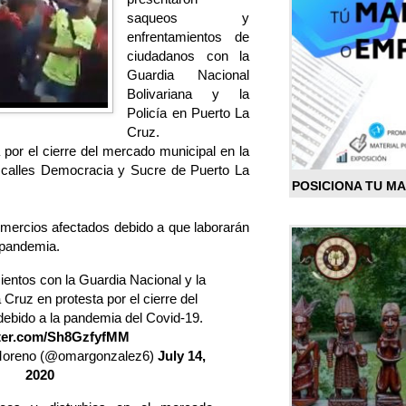
saqueos y
enfrentamientos de
ciudadanos con la
Guardia Nacional
Bolivariana y la
Policía en Puerto La
Cruz.
 por el cierre del mercado municipal en la
s calles Democracia y Sucre de Puerto La
POSICIONA TU M
omercios afectados debido a que laborarán
 pandemia.
entos con la Guardia Nacional y la
 Cruz en protesta por el cierre del
ebido a la pandemia del Covid-19.
tter.com/Sh8GzfyfMM
oreno (@omargonzalez6)
July 14,
2020