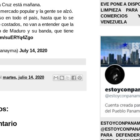
EVE PONE A DISP
a Cruz está mañana.
LIMPIEZA PARA
 mercado popular y la gente se alzó.
COMERCIOS 
o en todo el país, hasta que lo se
VENEZUELA
o costados, no van a entender que la
do de Maduro y su banda, que tiene
com/suERYq4Zgo
@canayma)
July 14, 2020
el
martes, julio 14, 2020
os:
tario
ESTOYC
@ESTOYCONPAN
PARA DEFENDER