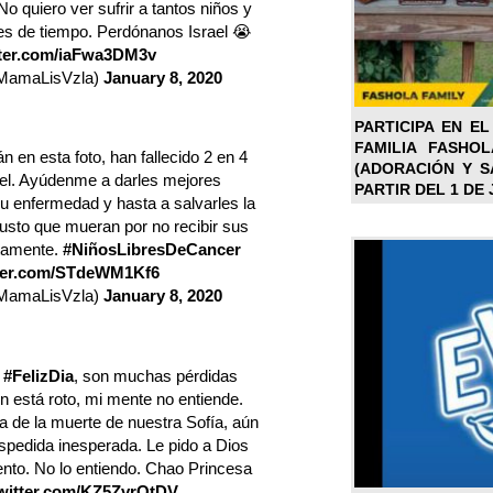
No quiero ver sufrir a tantos niños y
tes de tiempo. Perdónanos Israel 😭
tter.com/iaFwa3DM3v
MamaLisVzla)
January 8, 2020
PARTICIPA EN EL
FAMILIA FASHO
n en esta foto, han fallecido 2 en 4
(ADORACIÓN Y SA
rael. Ayúdenme a darles mejores
PARTIR DEL 1 DE 
u enfermedad y hasta a salvarles la
 justo que mueran por no recibir sus
ctamente.
#NiñosLibresDeCancer
tter.com/STdeWM1Kf6
MamaLisVzla)
January 8, 2020
r
#FelizDia
, son muchas pérdidas
n está roto, mi mente no entiende.
ia de la muerte de nuestra Sofía, aún
espedida inesperada. Le pido a Dios
nto. No lo entiendo. Chao Princesa
twitter.com/KZ5ZvrQtDV