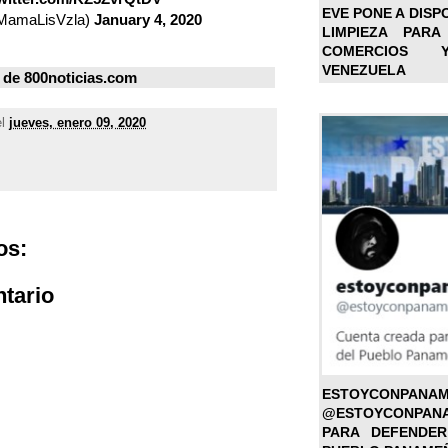
EVE PONE A DISP
MamaLisVzla)
January 4, 2020
LIMPIEZA PARA
COMERCIOS 
VENEZUELA
 de
800noticias.com
el
jueves, enero 09, 2020
os:
tario
ESTOYC
@ESTOYCONPAN
PARA DEFENDER