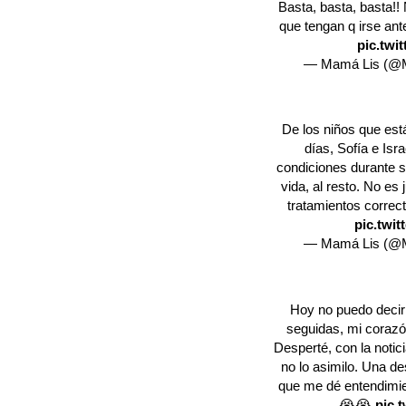
Basta, basta, basta!! 
que tengan q irse an
pic.twi
— Mamá Lis (@
De los niños que está
días, Sofía e Is
condiciones durante s
vida, al resto. No es
tratamientos corre
pic.twi
— Mamá Lis (@
Hoy no puedo deci
seguidas, mi corazó
Desperté, con la notic
no lo asimilo. Una d
que me dé entendimie
😭😭
pic.