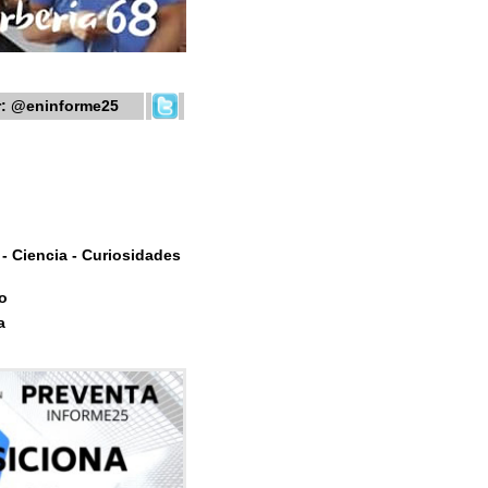
r:
@eninforme25
- Ciencia - Curiosidades
o
a