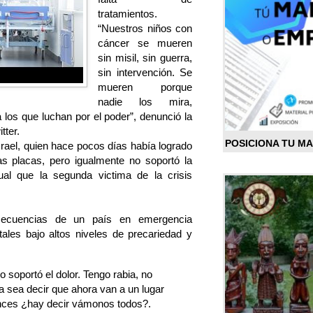
tratamientos.
“Nuestros niños con
cáncer se mueren
sin misil, sin guerra,
sin intervención. Se
mueren porque
nadie los mira,
 los que luchan por el poder”, denunció la
tter.
POSICIONA TU M
srael, quien hace pocos días había logrado
as placas, pero igualmente no soportó la
gual que la segunda victima de la crisis
secuencias de un país en emergencia
tales bajo altos niveles de precariedad y
o soportó el dolor. Tengo rabia, no
a sea decir que ahora van a un lugar
nces ¿hay decir vámonos todos?.