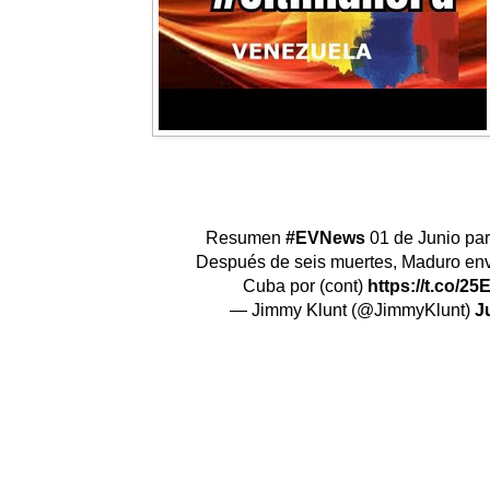
Resumen
#EVNews
01 de Junio pa
Después de seis muertes, Maduro env
Cuba por (cont)
https://t.co/2
— Jimmy Klunt (@JimmyKlunt)
J