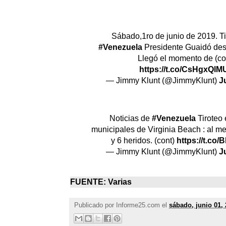
Sábado,1ro de junio de 2019. Ti
#Venezuela
Presidente Guaidó de
Llegó el momento de (co
https://t.co/CsHgxQlM
— Jimmy Klunt (@JimmyKlunt)
J
Noticias de
#Venezuela
Tiroteo 
municipales de Virginia Beach : al m
y 6 heridos. (cont)
https://t.co/
— Jimmy Klunt (@JimmyKlunt)
J
FUENTE: Varias
Publicado por
Informe25.com
el
sábado, junio 01,