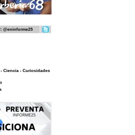
r:
@eninforme25
- Ciencia - Curiosidades
o
a