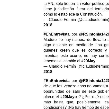
la AN, sólo tienen un valor político 
tiene jurisdicción fuera del territo
como lo establece la Constitución.
— Claudio Fermín (@claudioefermin
2018
#EnEntrevista
por
@RSintonia142
Maduro no hay manera de llevarlo a 
algo distante en medio de una gr
quienes creen que es correcto y
mientras esto ocurre, no hay comi
tenemos el cambio el
#20May
— Claudio Fermín (@claudioefermin
2018
#EnEntrevista
por
@RSintonia142
de qué los venezolanos no vamos a
oportunidad de salir de este gobi
ofrece el
#20Mayo
? ¿Por qué espe
más hasta que, posiblemente, c
condiciones? ¡No hay tiempo de esper