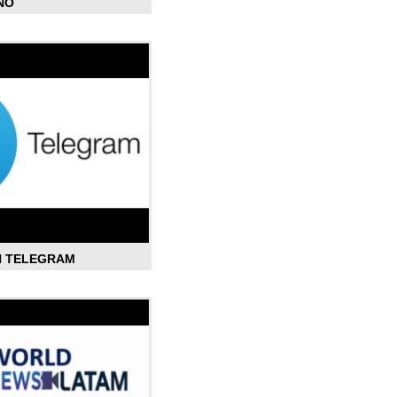
ÑO
N TELEGRAM