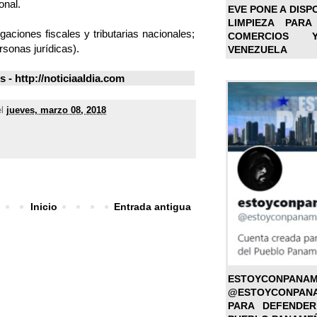
onal.
EVE PONE A DISP
LIMPIEZA PARA
gaciones fiscales y tributarias nacionales;
COMERCIOS 
rsonas jurídicas).
VENEZUELA
- http://noticiaaldia.com
el
jueves, marzo 08, 2018
Inicio
Entrada antigua
ESTOYC
@ESTOYCONPAN
PARA DEFENDER