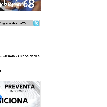
r:
@eninforme25
- Ciencia - Curiosidades
o
a