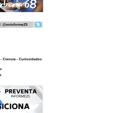
r:
@eninforme25
- Ciencia - Curiosidades
o
a