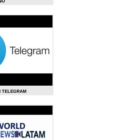
ÑO
N TELEGRAM