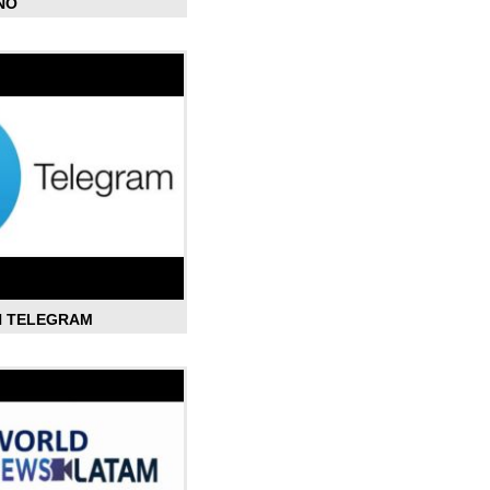
ÑO
N TELEGRAM