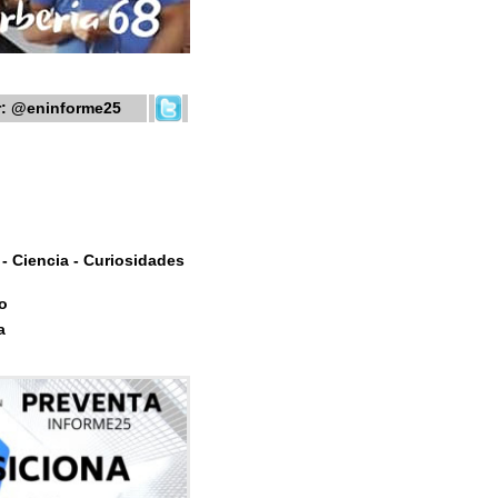
r:
@eninforme25
- Ciencia - Curiosidades
o
a