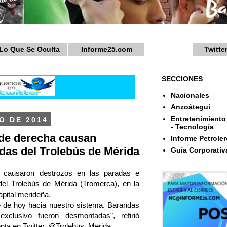
Lo Que Se Oculta
Informe25.com
Twitte
SECCIONES
Nacionales
Anzoátegui
Entretenimiento 
O DE 2014
- Tecnología
 de derecha causan
Informe Petroler
das del Trolebús de Mérida
Guía Corporativ
a causaron destrozos en las paradas e
 del Trolebús de Mérida (Tromerca), en la
apital merideña.
de hoy hacia nuestro sistema. Barandas
xclusivo fueron desmontadas", refirió
nta en Twitter, @Trolebus_Merida.