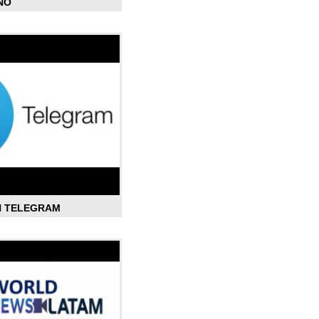
ÑO
N TELEGRAM