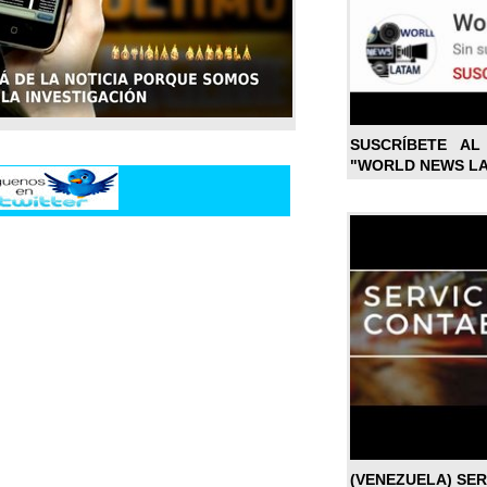
SUSCRÍBETE A
"WORLD NEWS L
(VENEZUELA) SE