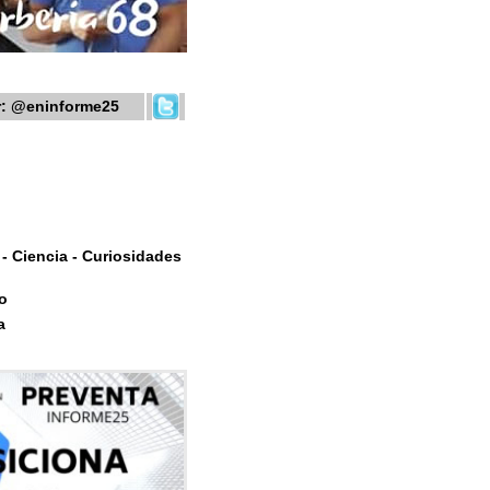
r:
@eninforme25
- Ciencia - Curiosidades
o
a