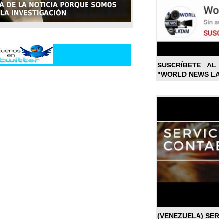
SUSCRÍBETE A
"WORLD NEWS L
(VENEZUELA) SE