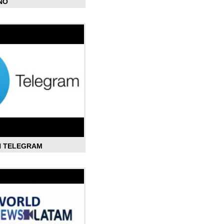
ÑO
N TELEGRAM