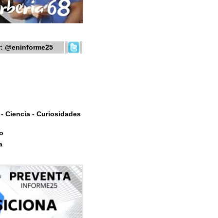
r:
@eninforme25
- Ciencia - Curiosidades
o
a