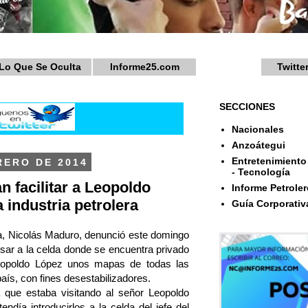
Lo Que Se Oculta
Informe25.com
Twitte
SECCIONES
Nacionales
Anzoátegui
Entretenimiento 
RERO DE 2014
- Tecnología
n facilitar a Leopoldo
Informe Petroler
 industria petrolera
Guía Corporativ
ca, Nicolás Maduro, denunció este domingo
resar a la celda donde se encuentra privado
 Leopoldo López unos mapas de todas las
país, con fines desestabilizadores.
a que estaba visitando al señor Leopoldo
día introducirlos a la celda del jefe del