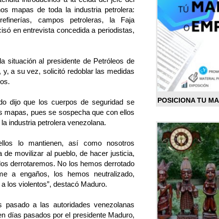
s mapas de toda la industria petrolera:
refinerías, campos petroleras, la Faja
cisó en entrevista concedida a periodistas,
la situación al presidente de Petróleos de
y, a su vez, solicitó redoblar las medidas
os.
POSICIONA TU M
ado dijo que los cuerpos de seguridad se
s mapas, pues se sospecha que con ellos
 la industria petrolera venezolana.
ellos lo mantienen, así como nosotros
de movilizar al pueblo, de hacer justicia,
los derrotaremos. No los hemos derrotado
me a engaños, los hemos neutralizado,
a los violentos”, destacó Maduro.
s pasado a las autoridades venezolanas
n días pasados por el presidente Maduro,