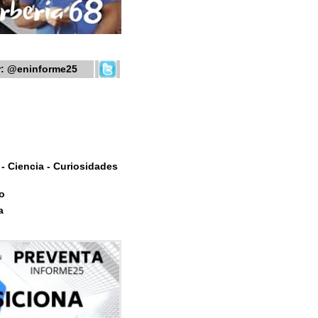
r:
@eninforme25
- Ciencia - Curiosidades
o
a