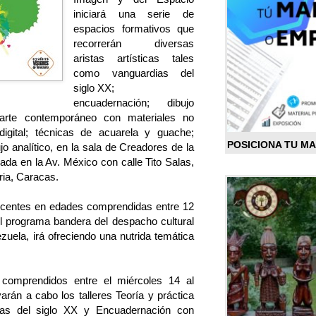
iniciará una serie de
espacios formativos que
recorrerán diversas
aristas artísticas tales
como vanguardias del
siglo XX;
encuadernación; dibujo
 arte contemporáneo con materiales no
 digital; técnicas de acuarela y guache;
POSICIONA TU M
jo analítico, en la sala de Creadores de la
cada en la Av. México con calle Tito Salas,
ria, Caracas.
escentes en edades comprendidas entre 12
del programa bandera del despacho cultural
uela, irá ofreciendo una nutrida temática
 comprendidos entre el miércoles 14 al
arán a cabo los talleres Teoría y práctica
icas del siglo XX y Encuadernación con