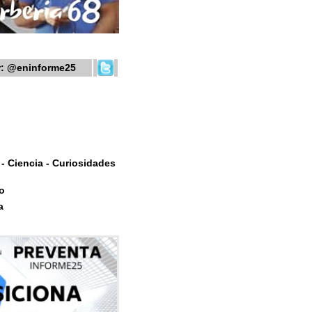
r:
@eninforme25
- Ciencia - Curiosidades
o
a