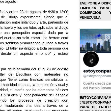
 de agosto
EVE PONE A DISP
LIMPIEZA PARA
19 al viernes 23 de agosto, de 9:30 a 12:00
COMERCIOS 
 de Dibujo experimental siendo que el
VENEZUELA
elación entre individuo y arte, partiendo de
a huella y los sentidos aplicados al dibujo
e una percepción espacial dada por la
 el cuerpo no solo como una herramienta
os sentidos visualizando la línea a través
jo. El taller irá dirigido a toda persona que
 desde un aspecto empírico” y estará
0 pm de la semana del 19 al 23 de agosto
aller de Escultura con materiales no
ue “tiene como finalidad sensibilizar al
su habilidad manual, la percepción visual y
ividad, el interés por los elementos básicos
es visuales y principalmente del espacio
ESTOYC
diendo los procesos de creación con
@ESTOYCONPAN
no, madurando una idea a través de la
PARA DEFENDER
tos utilizados, explorando una propuesta