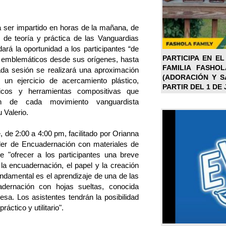
a ser impartido en horas de la mañana, de
 de teoría y práctica de las Vanguardias
ndará la oportunidad a los participantes “de
PARTICIPA EN EL
 emblemáticos desde sus orígenes, hasta
FAMILIA FASHO
da sesión se realizará una aproximación
(ADORACIÓN Y SA
 un ejercicio de acercamiento plástico,
PARTIR DEL 1 DE 
icos y herramientas compositivas que
ión de cada movimiento vanguardista
 Valerio.
, de 2:00 a 4:00 pm, facilitado por Orianna
ller de Encuadernación con materiales de
de "ofrecer a los participantes una breve
e la encuadernación, el papel y la creación
fundamental es el aprendizaje de una de las
dernación con hojas sueltas, conocida
a. Los asistentes tendrán la posibilidad
ráctico y utilitario".