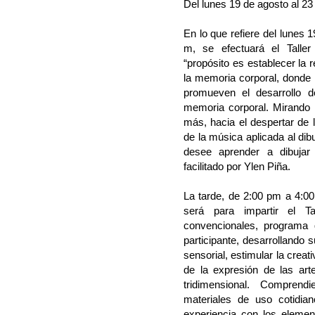
Del lunes 19 de agosto al 23
En lo que refiere del lunes 
m, se efectuará el Taller
“propósito es establecer la r
la memoria corporal, donde l
promueven el desarrollo d
memoria corporal. Mirando
más, hacia el despertar de l
de la música aplicada al dibu
desee aprender a dibujar
facilitado por Ylen Piña.
La tarde, de 2:00 pm a 4:0
será para impartir el T
convencionales, programa q
participante, desarrollando 
sensorial, estimular la creat
de la expresión de las art
tridimensional. Compren
materiales de uso cotidia
experiencia con los elemen