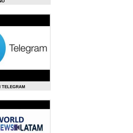
ÑO
N TELEGRAM