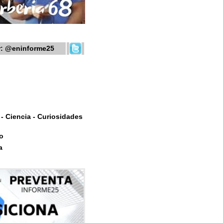
r:
@eninforme25
- Ciencia - Curiosidades
o
a