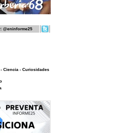
r:
@eninforme25
- Ciencia - Curiosidades
o
a