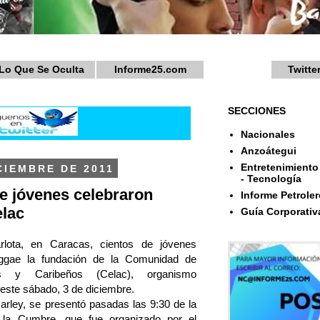
Lo Que Se Oculta
Informe25.com
Twitte
SECCIONES
Nacionales
Anzoátegui
Entretenimiento 
CIEMBRE DE 2011
- Tecnología
e jóvenes celebraron
Informe Petroler
elac
Guía Corporativ
lota, en Caracas, cientos de jóvenes
eggae la fundación de la Comunidad de
os y Caribeños (Celac), organismo
 este sábado, 3 de diciembre.
Marley, se presentó pasadas las 9:30 de la
 la Cumbre, que fue organizado por el