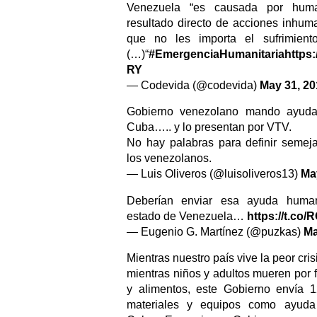
Venezuela “es causada por hu
resultado directo de acciones inhum
que no les importa el sufrimien
(…)“
#EmergenciaHumanitaria
https:
RY
— Codevida (@codevida)
May 31, 20
Gobierno venezolano mando ayuda
Cuba….. y lo presentan por VTV.
No hay palabras para definir semeja
los venezolanos.
— Luis Oliveros (@luisoliveros13)
Ma
Deberían enviar esa ayuda human
estado de Venezuela…
https://t.co
— Eugenio G. Martínez (@puzkas)
Ma
Mientras nuestro país vive la peor crisi
mientras niños y adultos mueren por 
y alimentos, este Gobierno envía 
materiales y equipos como ayuda