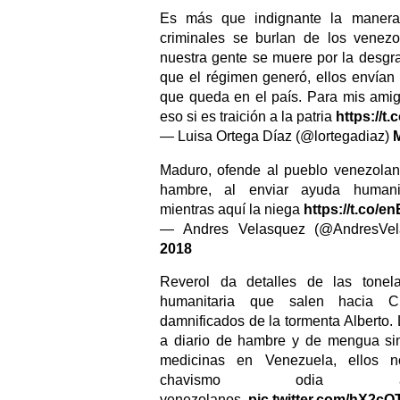
Es más que indignante la maner
criminales se burlan de los venezo
nuestra gente se muere por la desgr
que el régimen generó, ellos envían
que queda en el país. Para mis ami
eso si es traición a la patria
https://t.
— Luisa Ortega Díaz (@lortegadiaz)
Maduro, ofende al pueblo venezolan
hambre, al enviar ayuda humani
mientras aquí la niega
https://t.co/e
— Andres Velasquez (@AndresVe
2018
Reverol da detalles de las tone
humanitaria que salen hacia 
damnificados de la tormenta Alberto
a diario de hambre y de mengua sin
medicinas en Venezuela, ellos 
chavismo odia
venezolanos.
pic.twitter.com/hX2c