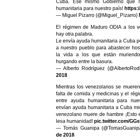
Cuba. Ese mismo Gobierno que n
humanitaria para nuestro país!
https:/
— Miguel Pizarro (@Miguel_Pizarro)
El régimen de Maduro ODIA a los v
hay otra palabra.
Le envía ayuda humanitaria a Cuba p
a nuestro pueblo para abastecer hosp
la vida a los que están murien
hurgando entre la basura.
— Alberto Rodríguez (@AlbertoRo
2018
Mientras los venezolanos se muere
falta de comida y medicinas y el ré
entre ayuda humanitaria para nues
envían ayuda humanitaria a Cuba mie
venezolano muere de hambre ¡Esto 
lesa humanidad!
pic.twitter.com/G
— Tomás Guanipa (@TomasGuani
de 2018