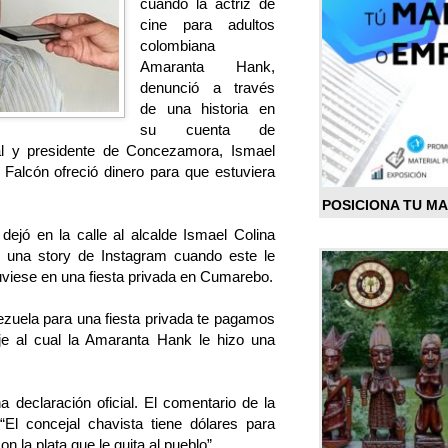
cuando la actriz de
cine para adultos
colombiana
Amaranta Hank,
denunció a través
de una historia en
su cuenta de
l y presidente de Concezamora, Ismael
 Falcón ofreció dinero para que estuviera
POSICIONA TU M
dejó en la calle al alcalde Ismael Colina
 una story de Instagram cuando este le
uviese en una fiesta privada en Cumarebo.
zuela para una fiesta privada te pagamos
je al cual la Amaranta Hank le hizo una
 declaración oficial. El comentario de la
“El concejal chavista tiene dólares para
 la plata que le quita al pueblo”.