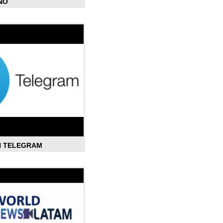
ÑO
N TELEGRAM