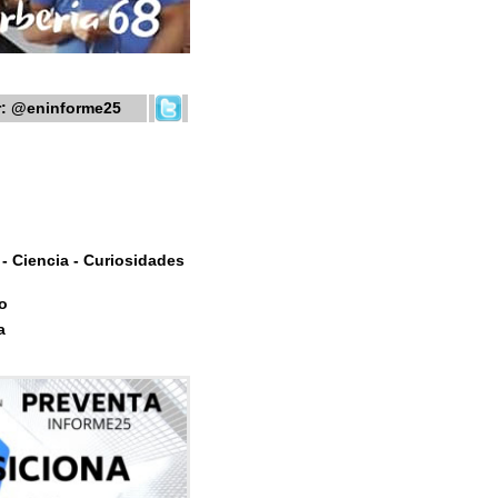
r:
@eninforme25
- Ciencia - Curiosidades
o
a