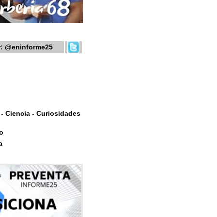
r:
@eninforme25
- Ciencia - Curiosidades
o
a