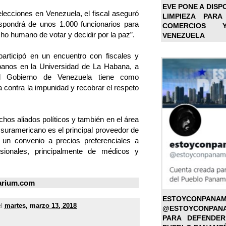
EVE PONE A DISP
elecciones en Venezuela, el fiscal aseguró
LIMPIEZA PARA
ispondrá de unos 1.000 funcionarios para
COMERCIOS 
cho humano de votar y decidir por la paz”.
VENEZUELA
articipó en un encuentro con fiscales y
banos en la Universidad de La Habana, a
l Gobierno de Venezuela tiene como
ha contra la impunidad y recobrar el respeto
hos aliados políticos y también en el área
 suramericano es el principal proveedor de
e un convenio a precios preferenciales a
sionales, principalmente de médicos y
arium.com
ESTOYC
el
martes, marzo 13, 2018
@ESTOYCONPAN
PARA DEFENDER