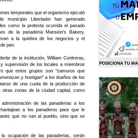
iones temporales que el organismo ejecutó
de municipio Libertador han generado
des como la protesta ocurrida el pasado
nes de la panadería Mansion’s Bakery.
evan a la quiebra de los negocios y el
 de pan.
ente de la institución, William Contreras,
POSICIONA TU M
n y supervisión de los locales a miembros
eró que estos grupos son “zamuros que
amenazan y hostigan” a los dueños de los
piarse de una cuota de la producción de
 otras zonas de la ciudad capital, como
 administración de las panaderías a los
hantajean a los panaderos para que le
panes que no van al pueblo, sino que se
 la ocupación de las panaderías, serán