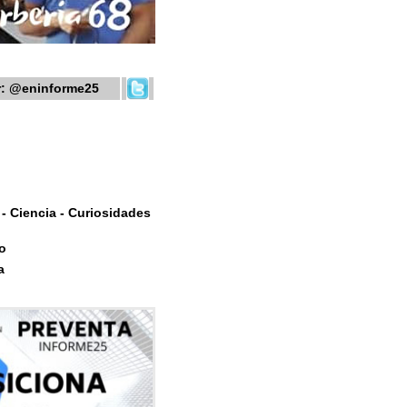
r:
@eninforme25
- Ciencia - Curiosidades
o
a