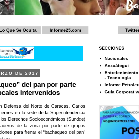
Lo Que Se Oculta
Informe25.com
Twitte
SECCIONES
Nacionales
Anzoátegui
Entretenimiento 
ARZO DE 2017
- Tecnología
queo” del pan por parte
Informe Petroler
ocales intervenidos
Guía Corporativ
en Defensa del Norte de Caracas, Carlos
viernes en la sede de la Superintendencia
e los Derechos Socioeconómicos (Sundde)
anaderos de la zona por parte de grupos
iones para frenar el “bachaqueo del pan”
ctivos.