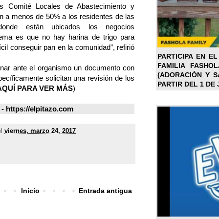
los Comité Locales de Abastecimiento y
an a menos de 50% a los residentes de las
 donde están ubicados los negocios
blema es que no hay harina de trigo para
cil conseguir pan en la comunidad”, refirió
PARTICIPA EN EL
FAMILIA FASHO
gnar ante el organismo un documento con
(ADORACIÓN Y SA
pecíficamente solicitan una revisión de los
PARTIR DEL 1 DE 
AQUÍ PARA VER MÁS
)
 https://elpitazo.com
el
viernes, marzo 24, 2017
Inicio
Entrada antigua